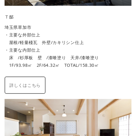
Ｔ邸
埼玉県草加市
・主要な外部仕上
屋根/軽量棧瓦 外壁/カキリシン仕上
・主要な内部仕上
床 /杉厚板 壁 /漆喰塗り 天井/漆喰塗り
1F/93.98㎡ 2F/64.32㎡ TOTAL/158.30㎡
詳しくはこちら