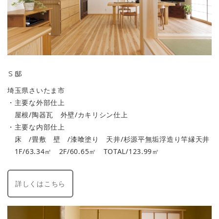
Ｓ邸
埼玉県さいたま市
・主要な外部仕上
屋根/陶器瓦 外壁/カキリシン仕上
・主要な内部仕上
床 /畳敷 壁 /漆喰塗り 天井/杉源平無垢浮造り竿縁天井
1F/63.34㎡ 2F/60.65㎡ TOTAL/123.99㎡
詳しくはこちら