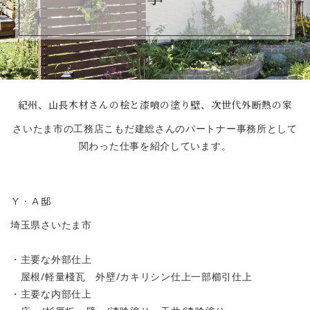
紀州、山長木材さんの桧と漆喰の塗り壁、次世代外断熱の家
さいたま市の工務店こもだ建総さんのパートナー事務所として
関わった仕事を紹介しています。
Ｙ・Ａ邸
埼玉県さいたま市
・主要な外部仕上
屋根/軽量棧瓦 外壁/カキリシン仕上一部櫛引仕上
・主要な内部仕上