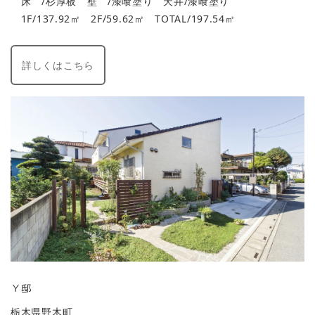
床 /杉厚板 壁 /漆喰塗り 天井/漆喰塗り
1F/137.92㎡ 2F/59.62㎡ TOTAL/197.54㎡
詳しくはこちら
Ｙ邸
栃木県野木町