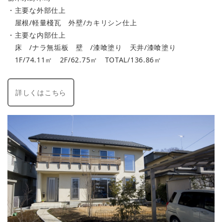
・主要な外部仕上
屋根/軽量棧瓦 外壁/カキリシン仕上
・主要な内部仕上
床 /ナラ無垢板 壁 /漆喰塗り 天井/漆喰塗り
1F/74.11㎡ 2F/62.75㎡ TOTAL/136.86㎡
詳しくはこちら