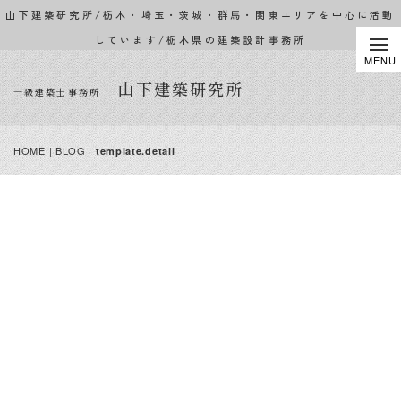
山下建築研究所/栃木・埼玉・茨城・群馬・関東エリアを中心に活動
しています/栃木県の建築設計事務所
山下建築研究所
一級建築士事務所
HOME
|
BLOG
|
template.detail
BLOG
趣味やドライブ、旅先
で出会った建物の話な