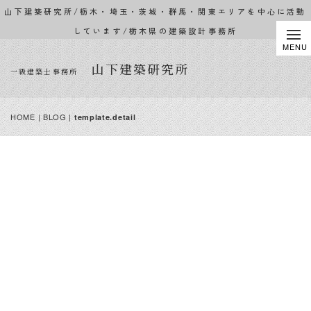
山下建築研究所/栃木・埼玉・茨城・群馬・関東エリアを中心に活動
しています/栃木県の建築設計事務所
山下建築研究所
一級建築士事務所
HOME
|
BLOG
|
template.detail
BLOG
趣味やドライブ、旅先
で出会った建物の話な