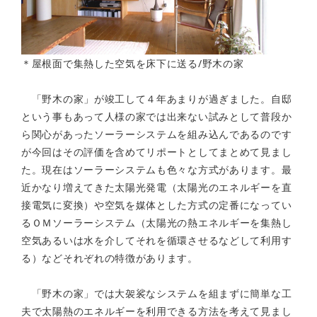
＊屋根面で集熱した空気を床下に送る/野木の家
「野木の家」が竣工して４年あまりが過ぎました。自邸
という事もあって人様の家では出来ない試みとして普段か
ら関心があったソーラーシステムを組み込んであるのです
が今回はその評価を含めてリポートとしてまとめて見まし
た。現在はソーラーシステムも色々な方式があります。最
近かなり増えてきた太陽光発電（太陽光のエネルギーを直
接電気に変換）や空気を媒体とした方式の定番になってい
るＯＭソーラーシステム（太陽光の熱エネルギーを集熱し
空気あるいは水を介してそれを循環させるなどして利用す
る）などそれぞれの特徴があります。
「野木の家」では大袈裟なシステムを組まずに簡単な工
夫で太陽熱のエネルギーを利用できる方法を考えて見まし