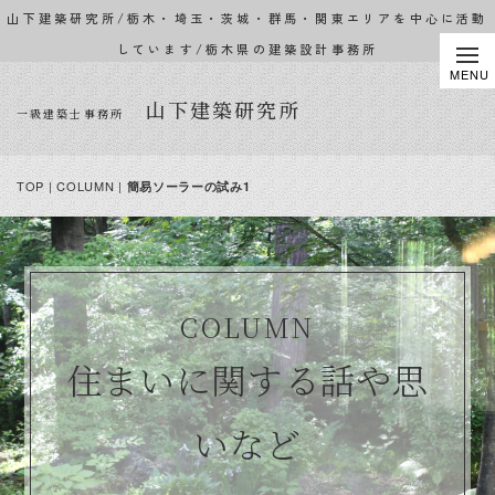
山下建築研究所/栃木・埼玉・茨城・群馬・関東エリアを中心に活動
しています/栃木県の建築設計事務所
山下建築研究所
一級建築士事務所
TOP
|
COLUMN
|
簡易ソーラーの試み1
COLUMN
住まいに関する話や思
いなど