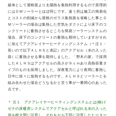
媒体として屋根面より太陽熱を集熱利用するもので原理的
にはＯＭソーラーとほぼ同じです。違う所は施工の簡易化
とコストの削減から屋根のガラス集熱面を省略した事とＯ
Ｍソーラーの場合は集熱した空気をダクトにより床下のコ
ンクリートに蓄熱させるところを簡易ソーラーシステムの
場合、床下のコンクリートの蓄熱も期待していますがそれ
に加えてアクアレイヤーヒーティングシステム（＊注１・
長いので以下ＡＬＨＳと表記）のアクアセル（水の入った
袋）に蓄熱させる事を期待しました。「野木の家」で採用
したＡＬＨＳはアクアセルの高さが９ｃｍあり高熱容量タ
イプのものを採用しました。深夜電力により夜間に蓄熱し
日中に徐々に放熱するものです。ＡＬＨＳとソーラーとを
組み合わせた場合どうなるかと言う事が一番関心のあった
点です。
＊ 注１ アクアレイヤーヒーティングシステムとは(株)イ
ゼナの床暖房システムでアクアセルと呼ばれる水の入った
袋を根太間に設置し、それをセル下部に設置したヒーター