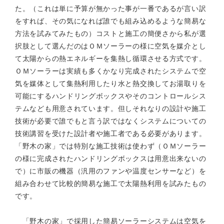
た。（これは単に予算が無かった事が一番であるが言い訳
をすれば、その気になれば誰でも組み込めるような簡易な
方法を試みてみたもの）コストと施工の簡便さから私が選
択肢として選んだのはＯＭソーラーの様に空気を媒介とし
て太陽からの熱エネルギーを集熱し循環させる方式です。
ＯＭソーラーは実績も多くかなり完成されたシステムで空
気を媒体として集熱利用したり水と熱交換してお湯取りを
可能にするハンドリングボックスやそのコントロールシス
テムなども用意されています。但しそれなりの設計や施工
技術が必要で誰でもと言う訳ではなくシステムについての
技術講習を受けた設計者や施工者である必要があります。
「野木の家」では特別な施工技術は使わず（ＯＭソーラー
の様に完成されたハンドリングボックスは用意出来ないの
で）に市販の機器（汎用のファンや温度センサーなど）を
組み合わせて比較的簡易な施工で太陽熱利用を試みたもの
です。
「野木の家」で採用した簡易ソーラーシステムは空気を